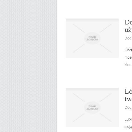
Do
uż
Doda
Chci
może
kier
Łó
tw
Doda
Lubi
stoj