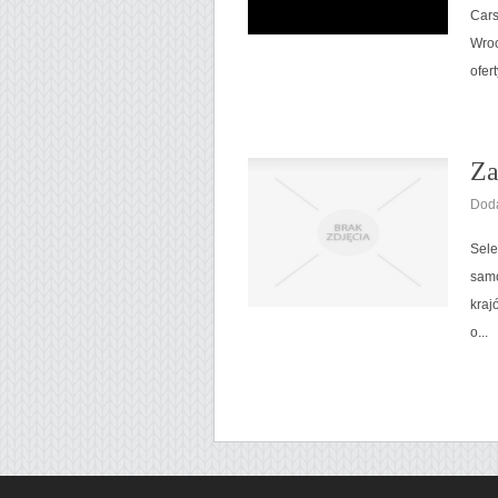
Cars
Wroc
ofer
Za
Doda
Sele
samo
kraj
o...