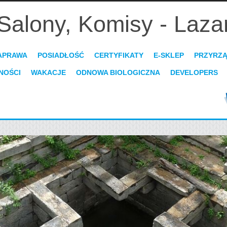
Salony, Komisy - Laza
APRAWA
POSIADŁOŚĆ
CERTYFIKATY
E-SKLEP
PRZYRZ
NOŚCI
WAKACJE
ODNOWA BIOLOGICZNA
DEVELOPERS