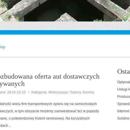
isy
Osta
zbudowana oferta aut dostawczych
ywanych
Optymal
Usługi l
ne: 2019-10-10
/
Kategoria: Motoryzacja / Salony, Komisy
Producen
łalność wielu firm transportowych opiera się na samochodach
Sprawdz
awczych, w tym obszarze możemy zainwestować też w pojazdy
Interne
ane, o potwierdzonej historii serwisowej. Na korzystnych
Solidne
dach...