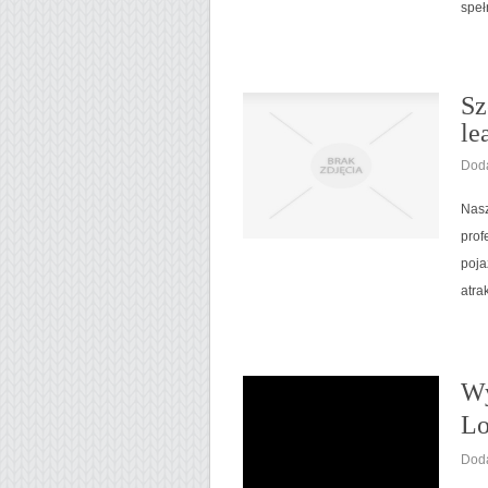
speł
Sz
le
Doda
Nasz
prof
poja
atra
Wy
Lo
Doda