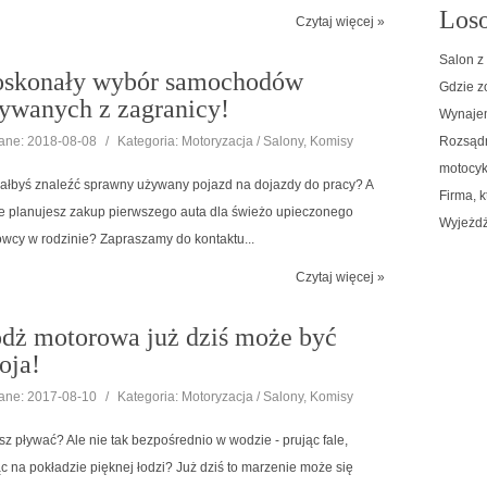
Loso
Czytaj więcej »
Salon z
skonały wybór samochodów
Gdzie z
ywanych z zagranicy!
Wynajem
ne: 2018-08-08
/
Kategoria: Motoryzacja / Salony, Komisy
Rozsądn
motocykl
ałbyś znaleźć sprawny używany pojazd na dojazdy do pracy? A
Firma, 
 planujesz zakup pierwszego auta dla świeżo upieczonego
Wyjeżdż
owcy w rodzinie? Zapraszamy do kontaktu...
Czytaj więcej »
dż motorowa już dziś może być
oja!
ne: 2017-08-10
/
Kategoria: Motoryzacja / Salony, Komisy
sz pływać? Ale nie tak bezpośrednio w wodzie - prując fale,
ąc na pokładzie pięknej łodzi? Już dziś to marzenie może się