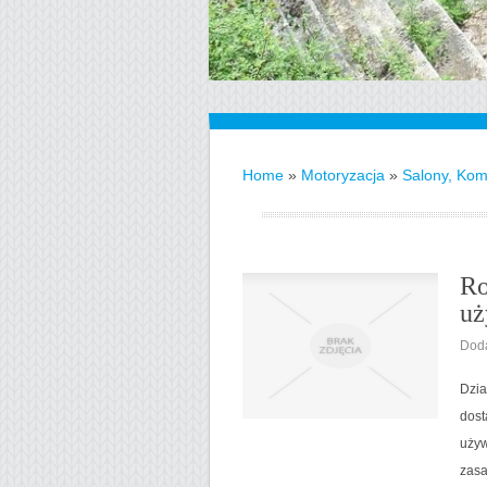
Home
»
Motoryzacja
»
Salony, Kom
Ro
uż
Doda
Dzia
dost
używ
zasa