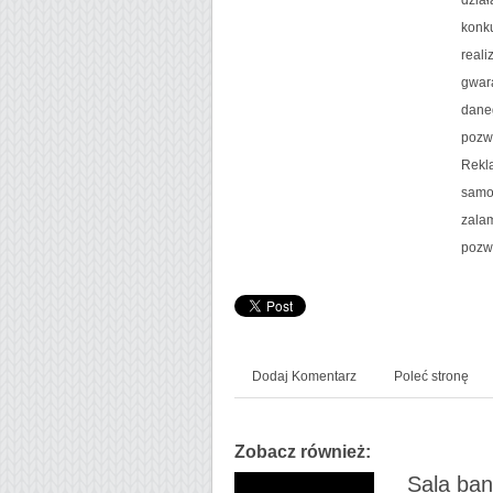
konku
reali
gwara
daneg
pozwo
Rekla
samo
zala
pozwa
Dodaj Komentarz
Poleć stronę
Zobacz również:
Sala ban