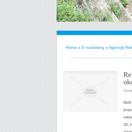
Home
»
E-marketing
»
Agencje Re
Re
ok
Doda
Multi
proje
rekla
3D, l
dział