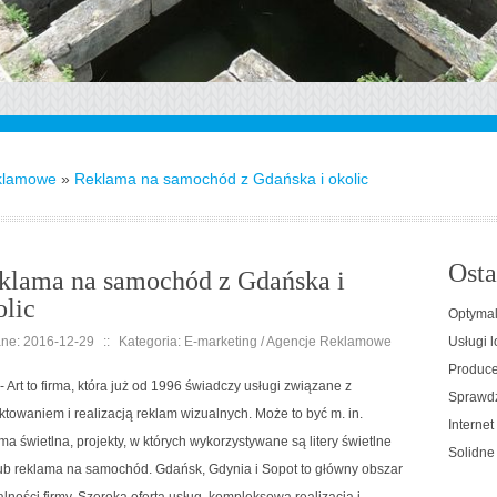
klamowe
»
Reklama na samochód z Gdańska i okolic
Osta
klama na samochód z Gdańska i
olic
Optymal
ne: 2016-12-29
::
Kategoria: E-marketing / Agencje Reklamowe
Usługi l
Producen
 - Art to firma, która już od 1996 świadczy usługi związane z
Sprawdz
ktowaniem i realizacją reklam wizualnych. Może to być m. in.
Interne
ma świetlna, projekty, w których wykorzystywane są litery świetlne
Solidne
ub reklama na samochód. Gdańsk, Gdynia i Sopot to główny obszar
alności firmy. Szeroka oferta usług, kompleksowa realizacja i