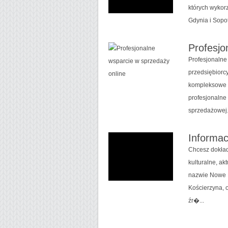
których wykor
Gdynia i Sopot
Profesjo
Profesjonalne
przedsiębiorcy
kompleksowe r
profesjonalne 
sprzedażowej.
Informac
Chcesz dokład
kulturalne, ak
nazwie Nowe P
Kościerzyna, o
źr�...