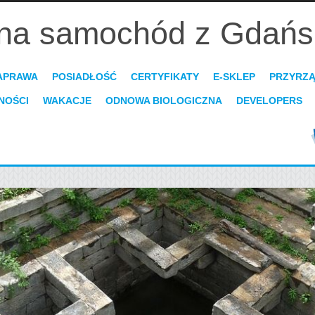
na samochód z Gdańska
APRAWA
POSIADŁOŚĆ
CERTYFIKATY
E-SKLEP
PRZYRZ
NOŚCI
WAKACJE
ODNOWA BIOLOGICZNA
DEVELOPERS