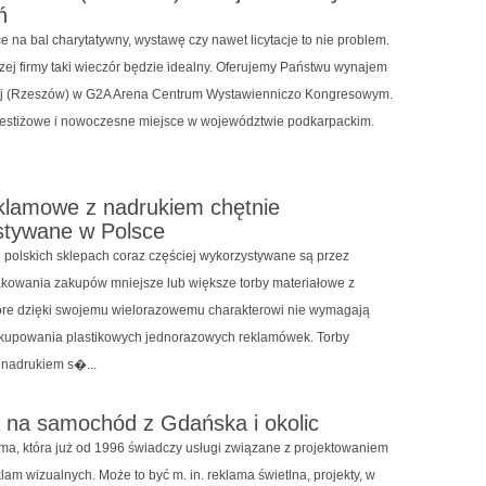
ń
e na bal charytatywny, wystawę czy nawet licytacje to nie problem.
ej firmy taki wieczór będzie idealny. Oferujemy Państwu wynajem
wej (Rzeszów) w G2A Arena Centrum Wystawienniczo Kongresowym.
restiżowe i nowoczesne miejsce w województwie podkarpackim.
klamowe z nadrukiem chętnie
stywane w Polsce
 polskich sklepach coraz częściej wykorzystywane są przez
akowania zakupów mniejsze lub większe torby materiałowe z
óre dzięki swojemu wielorazowemu charakterowi nie wymagają
kupowania plastikowych jednorazowych reklamówek. Torby
 nadrukiem s�...
 na samochód z Gdańska i okolic
 firma, która już od 1996 świadczy usługi związane z projektowaniem
eklam wizualnych. Może to być m. in. reklama świetlna, projekty, w