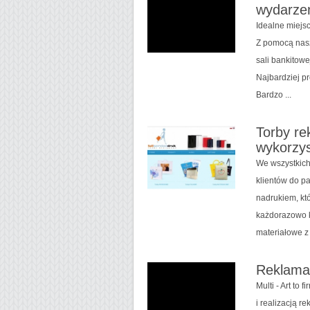
wydarze
Idealne miejsc
Z pomocą nasz
sali bankito
Najbardziej p
Bardzo ...
Torby re
wykorzy
We wszystkich
klientów do p
nadrukiem, kt
każdorazowo 
materiałowe z
Reklama
Multi - Art to
i realizacją r