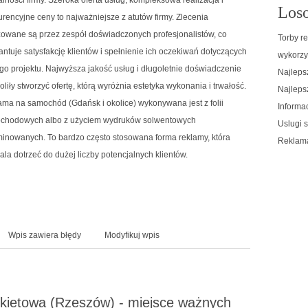
Loso
rencyjne ceny to najważniejsze z atutów firmy. Zlecenia
zowane są przez zespół doświadczonych profesjonalistów, co
Torby r
ntuje satysfakcję klientów i spełnienie ich oczekiwań dotyczących
wykorzy
o projektu. Najwyższa jakość usług i długoletnie doświadczenie
Najleps
liły stworzyć ofertę, którą wyróżnia estetyka wykonania i trwałość.
Najlepsz
ma na samochód (Gdańsk i okolice) wykonywana jest z folii
Informa
chodowych albo z użyciem wydruków solwentowych
Uslugi 
minowanych. To bardzo często stosowana forma reklamy, która
Reklama
la dotrzeć do dużej liczby potencjalnych klientów.
Wpis zawiera błędy
Modyfikuj wpis
kietowa (Rzeszów) - miejsce ważnych