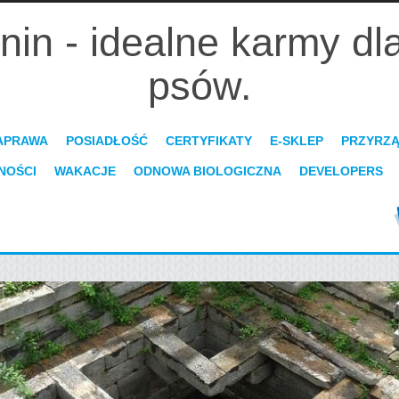
nin - idealne karmy dl
psów.
APRAWA
POSIADŁOŚĆ
CERTYFIKATY
E-SKLEP
PRZYRZ
NOŚCI
WAKACJE
ODNOWA BIOLOGICZNA
DEVELOPERS