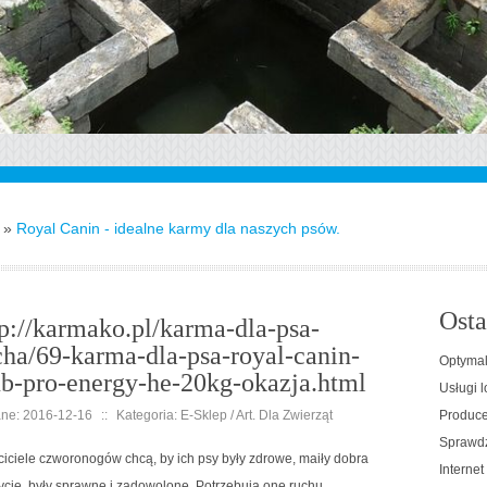
»
Royal Canin - idealne karmy dla naszych psów.
Osta
tp://karmako.pl/karma-dla-psa-
cha/69-karma-dla-psa-royal-canin-
Optymal
ub-pro-energy-he-20kg-okazja.html
Usługi l
ne: 2016-12-16
::
Kategoria: E-Sklep / Art. Dla Zwierząt
Producen
Sprawdz
iciele czworonogów chcą, by ich psy były zdrowe, maiły dobra
Interne
cję, były sprawne i zadowolone. Potrzebują one ruchu,