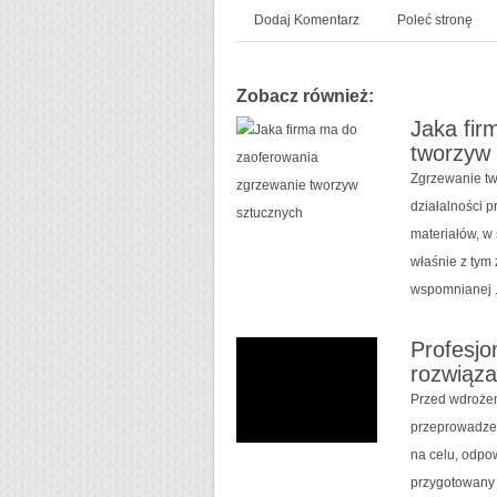
Dodaj Komentarz
Poleć stronę
Zobacz również:
Jaka fir
tworzyw
Zgrzewanie tw
działalności 
materiałów, w
właśnie z tym 
wspomnianej .
Profesjo
rozwiąza
Przed wdrożen
przeprowadzen
na celu, odpo
przygotowany 