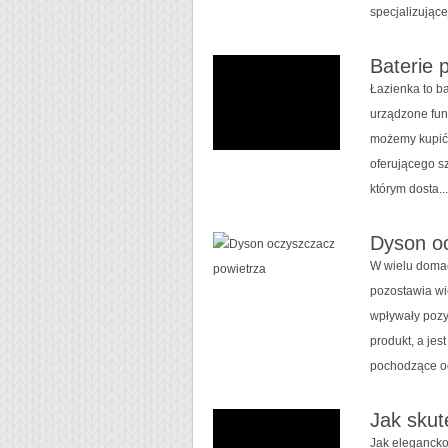
specjalizującej
Baterie
Łazienka to 
urządzone funk
możemy kupić 
oferującego s
którym dosta..
Dyson o
W wielu domac
pozostawia wi
wpływały pozy
produkt, a je
pochodzące od
Jak skut
Jak eleganck