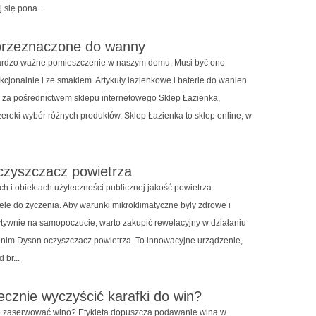
 się pona...
 przeznaczone do wanny
bardzo ważne pomieszczenie w naszym domu. Musi być ono
cjonalnie i ze smakiem. Artykuły łazienkowe i baterie do wanien
za pośrednictwem sklepu internetowego Sklep Łazienka,
zeroki wybór różnych produktów. Sklep Łazienka to sklep online, w
.
czyszczacz powietrza
h i obiektach użyteczności publicznej jakość powietrza
ele do życzenia. Aby warunki mikroklimatyczne były zdrowe i
tywnie na samopoczucie, warto zakupić rewelacyjny w działaniu
st nim Dyson oczyszczacz powietrza. To innowacyjne urządzenie,
 br...
ecznie wyczyścić karafki do win?
o zaserwować wino? Etykieta dopuszcza podawanie wina w