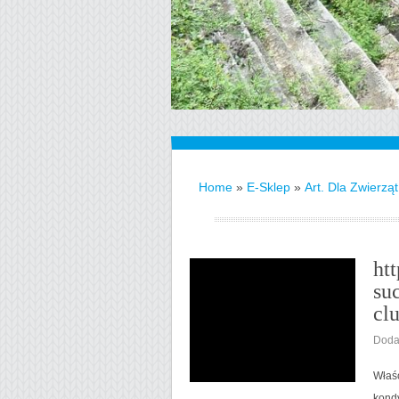
Home
»
E-Sklep
»
Art. Dla Zwierząt
ht
su
cl
Doda
Właśc
kondy