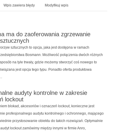
Wpis zawiera błędy
Modyfikuj wpis
ma ma do zaoferowania zgrzewanie
 sztucznych
orzyw sztucznych to opcja, jaka jest dostępna w ramach
przedsiębiorstwa Bosmann. Możliwość połączenia dwóch różnych
 sposób na tyle trwały, gdzie możemy stworzyć coś nowego to
związana jest opcja tego typu. Ponadto oferta produktowa
..
nalne audyty kontrolne w zakresie
ń lockout
iem blokad, akcesoriów i oznaczeń lockout, konieczne jest
ie profesjonalnego audytu kontrolnego i ochronnego, mającego
wiednie przystosowanie obiektu do takich rozwiązań. Optymalnie
audyt lockout zamówimy między innymi w firmie Anro,