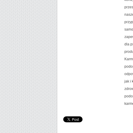
przes
nasze
przy
samo
zapew
dla p
prod
Karma
podo
odpo
jak i
zdrow
podo
karmę