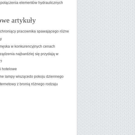
 połączenia elementów hydraulicznych
we artykuły
 chroniący pracownika spawającego różne
ły
męska w konkurencyjnych cenach
ządzenia najbardziej się przydają w
y?
ki hotelowe
jne lampy wiszącedo pokoju dziennego
nternetowy z bronią różnego rodzaju