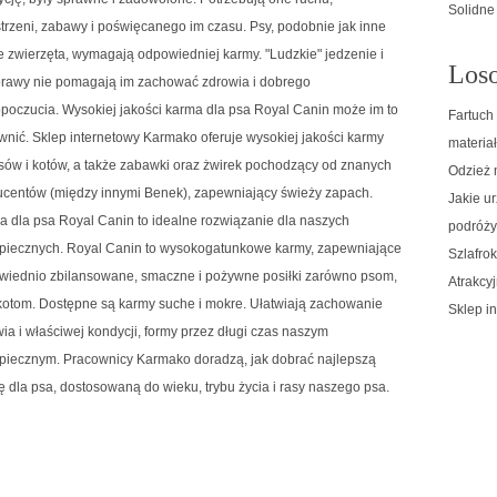
Solidne
trzeni, zabawy i poświęcanego im czasu. Psy, podobnie jak inne
 zwierzęta, wymagają odpowiedniej karmy. "Ludzkie" jedzenie i
Loso
prawy nie pomagają im zachować zdrowia i dobrego
poczucia. Wysokiej jakości karma dla psa Royal Canin może im to
Fartuch
nić. Sklep internetowy Karmako oferuje wysokiej jakości karmy
materia
sów i kotów, a także zabawki oraz żwirek pochodzący od znanych
Odzież 
ucentów (między innymi Benek), zapewniający świeży zapach.
Jakie ur
 dla psa Royal Canin to idealne rozwiązanie dla naszych
podróż
piecznych. Royal Canin to wysokogatunkowe karmy, zapewniające
Szlafro
wiednio zbilansowane, smaczne i pożywne posiłki zarówno psom,
Atrakcy
 kotom. Dostępne są karmy suche i mokre. Ułatwiają zachowanie
Sklep i
ia i właściwej kondycji, formy przez długi czas naszym
piecznym. Pracownicy Karmako doradzą, jak dobrać najlepszą
 dla psa, dostosowaną do wieku, trybu życia i rasy naszego psa.