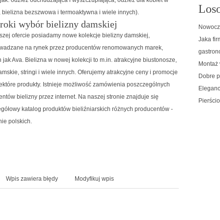
Loso
, bielizna bezszwowa i termoaktywna i wiele innych).
roki wybór bielizny damskiej
Nowocze
zej ofercie posiadamy nowe kolekcje bielizny damskiej,
Jaka fi
wadzane na rynek przez producentów renomowanych marek,
gastron
h jak Ava. Bielizna w nowej kolekcji to m.in. atrakcyjne biustonosze,
Montaż
damskie, stringi i wiele innych. Oferujemy atrakcyjne ceny i promocje
Dobre p
ektóre produkty. Istnieje możliwość zamówienia poszczególnych
Eleganc
ntów bielizny przez internet. Na naszej stronie znajduje się
Pierści
gółowy katalog produktów bieliźniarskich różnych producentów -
ie polskich.
Wpis zawiera błędy
Modyfikuj wpis