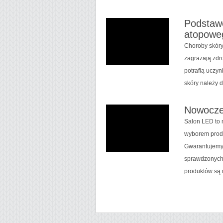
Podstaw
atopoweg
Choroby skóry
zagrażają zdr
potrafią uczy
skóry należy d
Nowoczes
Salon LED to 
wyborem produ
Gwarantujemy 
sprawdzonych 
produktów są 