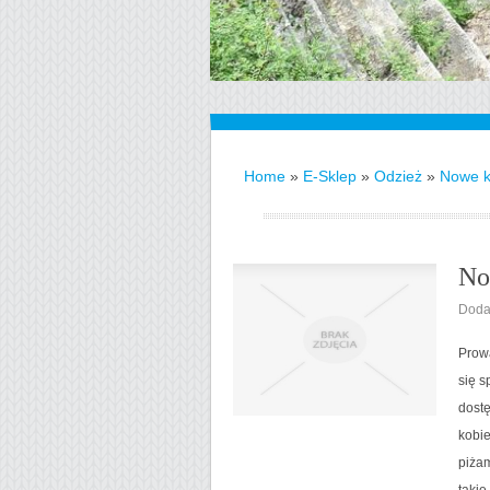
Home
»
E-Sklep
»
Odzież
»
Nowe k
No
Doda
Prow
się s
dostę
kobie
piżam
takie