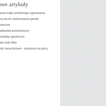
we artykuły
sne kotły centralnego ogrzewania
rma ma do zaoferowania garnki
omiczne
 wkładów kominkowych
rodukty ogrodnicze
kie buty Nike
onki zaręczynowe - marzenia na palcu