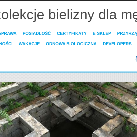
olekcje bielizny dla m
APRAWA
POSIADŁOŚĆ
CERTYFIKATY
E-SKLEP
PRZYRZ
NOŚCI
WAKACJE
ODNOWA BIOLOGICZNA
DEVELOPERS