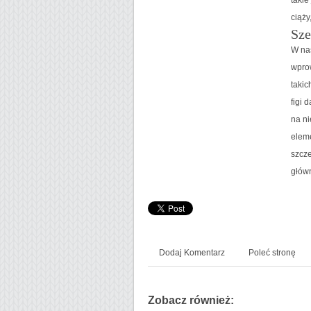
ciąży
Sze
W nas
wpro
takic
figi 
na ni
eleme
szcze
główn
Dodaj Komentarz
Poleć stronę
Zobacz również: