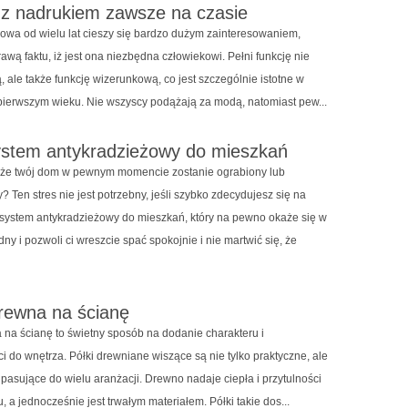
 z nadrukiem zawsze na czasie
owa od wielu lat cieszy się bardzo dużym zainteresowaniem,
awą faktu, iż jest ona niezbędna człowiekowi. Pełni funkcję nie
, ale także funkcję wizerunkową, co jest szczególnie istotne w
ierwszym wieku. Nie wszyscy podążają za modą, natomiast pew...
ystem antykradzieżowy do mieszkań
, że twój dom w pewnym momencie zostanie ograbiony lub
Ten stres nie jest potrzebny, jeśli szybko zdecydujesz się na
 system antykradzieżowy do mieszkań, który na pewno okaże się w
ny i pozwoli ci wreszcie spać spokojnie i nie martwić się, że
drewna na ścianę
a na ścianę to świetny sposób na dodanie charakteru i
i do wnętrza. Półki drewniane wiszące są nie tylko praktyczne, ale
 pasujące do wielu aranżacji. Drewno nadaje ciepła i przytulności
 a jednocześnie jest trwałym materiałem. Półki takie dos...