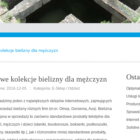
olekcje bielizny dla mężczyzn
Osta
we kolekcje bielizny dla mężczyzn
ne: 2016-12-05
::
Kategoria: E-Sklep / Odzież
Optymal
Usługi l
adzimy jeden z największych sklepów internetowych, zajmujących
Producen
przedaż bielizny różnych firm (m.in. Omsa, Gorsenia, Ava). Bielizna
Sprawdz
pna w sprzedaży to zarówno standardowe produkty tekstylne dla
Interne
t, mężczyzn i dzieci (staniki, biustonosze, bokserki, podkoszulki,
Solidne
y, skarpetki itp.), jak i różnorodne mniej standardowe produkty,
 jak: odzież odchudzająca i wyszczuplająca, odzież dla kobiet w