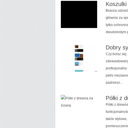
Koszulki
Branża odzież
głównie za spr
tylko ochronną
dwudziestym p
Dobry s
Czy boisz się
zdewastowany? 
profesjonalny
pełni niezawod
padniesz...
Półki z 
Półki z drewn
funkcjonalnośc
także stylowe,
pomieszczeniu,