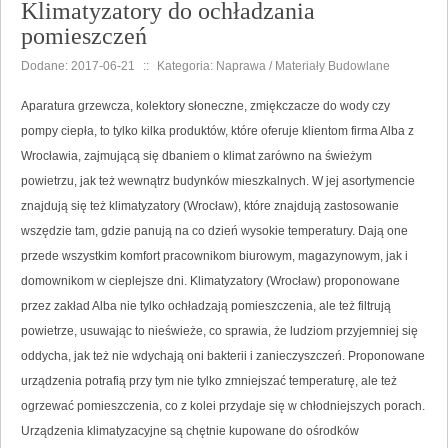
Klimatyzatory do ochładzania
pomieszczeń
Dodane: 2017-06-21
::
Kategoria: Naprawa / Materiały Budowlane
Aparatura grzewcza, kolektory słoneczne, zmiękczacze do wody czy
pompy ciepła, to tylko kilka produktów, które oferuje klientom firma Alba z
Wrocławia, zajmującą się dbaniem o klimat zarówno na świeżym
powietrzu, jak też wewnątrz budynków mieszkalnych. W jej asortymencie
znajdują się też klimatyzatory (Wrocław), które znajdują zastosowanie
wszędzie tam, gdzie panują na co dzień wysokie temperatury. Dają one
przede wszystkim komfort pracownikom biurowym, magazynowym, jak i
domownikom w cieplejsze dni. Klimatyzatory (Wrocław) proponowane
przez zakład Alba nie tylko ochładzają pomieszczenia, ale też filtrują
powietrze, usuwając to nieświeże, co sprawia, że ludziom przyjemniej się
oddycha, jak też nie wdychają oni bakterii i zanieczyszczeń. Proponowane
urządzenia potrafią przy tym nie tylko zmniejszać temperaturę, ale też
ogrzewać pomieszczenia, co z kolei przydaje się w chłodniejszych porach.
Urządzenia klimatyzacyjne są chętnie kupowane do ośrodków