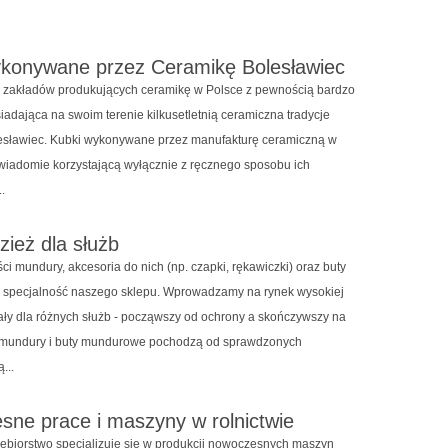
ykonywane przez Ceramikę Bolesławiec
 zakładów produkujących ceramikę w Polsce z pewnością bardzo
iadająca na swoim terenie kilkusetletnią ceramiczna tradycje
esławiec. Kubki wykonywane przez manufakturę ceramiczną w
wiadomie korzystającą wyłącznie z ręcznego sposobu ich
.
zież dla służb
ci mundury, akcesoria do nich (np. czapki, rękawiczki) oraz buty
 specjalność naszego sklepu. Wprowadzamy na rynek wysokiej
iały dla różnych służb - począwszy od ochrony a skończywszy na
e mundury i buty mundurowe pochodzą od sprawdzonych
...
ne prace i maszyny w rolnictwie
ębiorstwo specjalizuje się w produkcji nowoczesnych maszyn