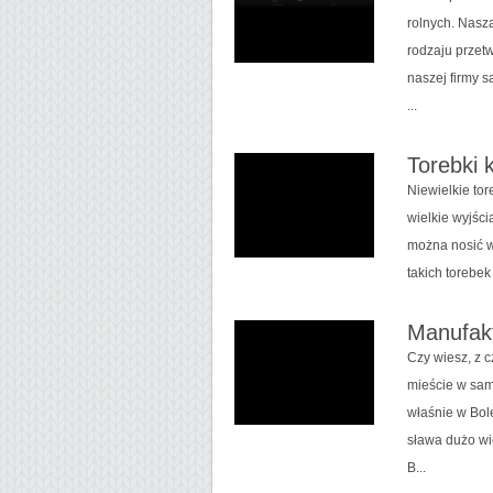
rolnych. Nasz
rodzaju przet
naszej firmy 
...
Torebki 
Niewielkie tor
wielkie wyjśc
można nosić w
takich torebek
Manufakt
Czy wiesz, z 
mieście w sam
właśnie w Bol
sława dużo wi
B...