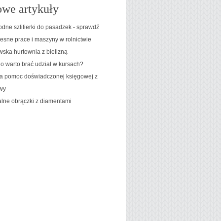
we artykuły
dne szlifierki do pasadzek - sprawdź
sne prace i maszyny w rolnictwie
ska hurtownia z bielizną
o warto brać udział w kursach?
 pomoc doświadczonej księgowej z
wy
lne obrączki z diamentami