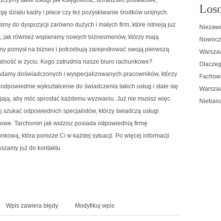
Loso
gę działu kadry i płace czy też pozyskiwanie środków unijnych.
śmy do dyspozycji zarówno dużych i małych firm, które istnieją już
Niezawo
t, jak również wspieramy nowych biznesmenów, którzy mają
Nowocze
ny pomysł na biznes i potrzebują zarejestrować swoją pierwszą
Warszaw
alność w życiu. Kogo zatrudnia nasze biuro rachunkowe?
Dlaczeg
adamy doświadczonych i wyspecjalizowanych pracowników, którzy
Fachowa
odpowiednie wykształcenie do świadczenia takich usług i stale się
Warsza
jają, aby móc sprostać każdemu wyzwaniu. Już nie musisz więc
Niebana
j szukać odpowiednich specjalistów, którzy świadczą usługi
owe. Tarchomin jak widzisz posiada odpowiednią firmę
nkową, która pomoże Ci w każdej sytuacji. Po więcej informacji
szamy już do kontaktu.
Wpis zawiera błędy
Modyfikuj wpis