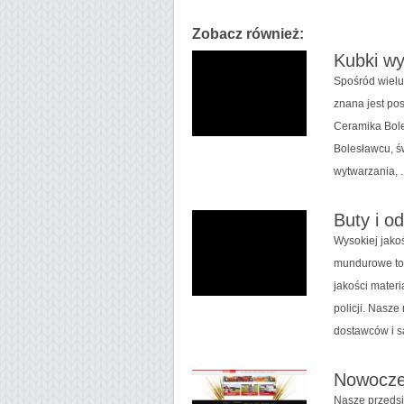
Zobacz również:
Kubki w
Spośród wielu
znana jest pos
Ceramika Bol
Bolesławcu, ś
wytwarzania, ..
Buty i od
Wysokiej jakoś
mundurowe to
jakości mater
policji. Nasz
dostawców i są
Nowoczes
Nasze przedsi