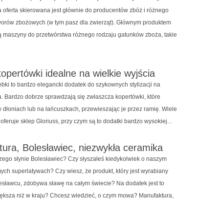
a oferta skierowana jest głównie do producentów zbóż i różnego
worów zbożowych (w tym pasz dla zwierząt). Głównym produktem
są maszyny do przetwórstwa różnego rodzaju gatunków zboża, takie
kopertówki idealne na wielkie wyjścia
ebki to bardzo elegancki dodatek do szykownych stylizacji na
ia. Bardzo dobrze sprawdzają się zwłaszcza kopertówki, które
 dłoniach lub na łańcuszkach, przewieszając je przez ramię. Wiele
 oferuje sklep Gloriuss, przy czym są to dodatki bardzo wysokiej...
ura, Bolesławiec, niezwykła ceramika
czego słynie Bolesławiec? Czy słyszałeś kiedykolwiek o naszym
ych superlatywach? Czy wiesz, że produkt, który jest wyrabiany
esławcu, zdobywa sławę na całym świecie? Na dodatek jest to
ększa niż w kraju? Chcesz wiedzieć, o czym mowa? Manufaktura,