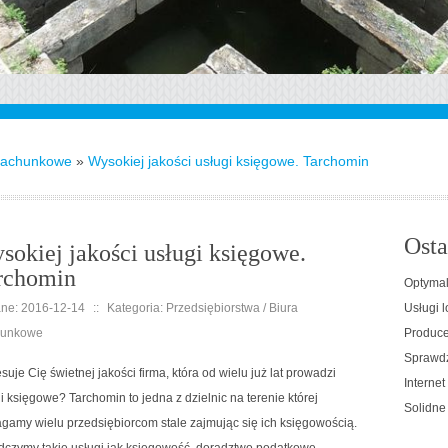
Rachunkowe
»
Wysokiej jakości usługi księgowe. Tarchomin
Osta
sokiej jakości usługi księgowe.
rchomin
Optymal
ne: 2016-12-14
::
Kategoria: Przedsiębiorstwa / Biura
Usługi l
unkowe
Producen
Sprawdz
esuje Cię świetnej jakości firma, która od wielu już lat prowadzi
Interne
i księgowe? Tarchomin to jedna z dzielnic na terenie której
Solidne
amy wielu przedsiębiorcom stale zajmując się ich księgowością.
dczymy takie usługi jak księgowość, doradztwo podatkowe,