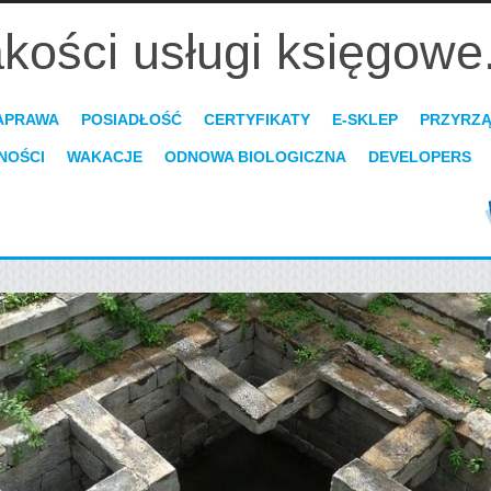
akości usługi księgowe
APRAWA
POSIADŁOŚĆ
CERTYFIKATY
E-SKLEP
PRZYRZ
NOŚCI
WAKACJE
ODNOWA BIOLOGICZNA
DEVELOPERS