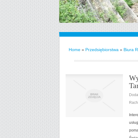
Home
»
Przedsiębiorstwa
»
Biura 
Wy
Ta
Doda
Rach
Inter
usług
pomag
Świa