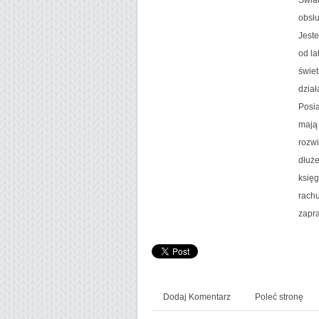
obsłu
Jeste
od la
świet
dział
Posi
mają 
rozwi
dłuże
księg
rachu
zapra
Dodaj Komentarz
Poleć stronę