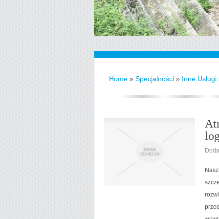
Home
»
Specjalności
»
Inne Usługi
At
lo
Doda
Nasza
szcze
rozwi
przed
wewnę