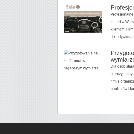
Profesjo
Profesjonalne
kopert w Wars
klientom. Fir
do indywidualn
Przygoto
wymiarz
Dla osób star
nieprzyjemnyc
firmie organiz
bankietów i ko