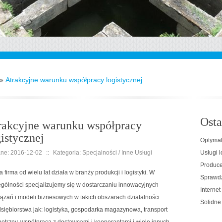
»
Atrakcyjne warunku współpracy logistycznej
Osta
rakcyjne warunku współpracy
gistycznej
Optymal
ne: 2016-12-02
::
Kategoria: Specjalności / Inne Usługi
Usługi l
Producen
 firma od wielu lat działa w branży produkcji i logistyki. W
Sprawdz
gólności specjalizujemy się w dostarczaniu innowacyjnych
Interne
ązań i modeli biznesowych w takich obszarach działalności
Solidne
siębiorstwa jak: logistyka, gospodarka magazynowa, transport
trzny, współpraca z dostawcami i kooperantami i wiele innych.