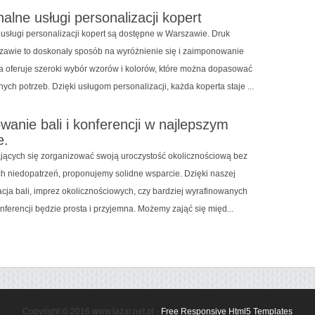
nalne usługi personalizacji kopert
 usługi personalizacji kopert są dostępne w Warszawie. Druk
zawie to doskonały sposób na wyróżnienie się i zaimponowanie
ma oferuje szeroki wybór wzorów i kolorów, które można dopasować
ych potrzeb. Dzięki usługom personalizacji, każda koperta staje ...
wanie bali i konferencji w najlepszym
e.
ających się zorganizować swoją uroczystość okolicznościową bez
h niedopatrzeń, proponujemy solidne wsparcie. Dzięki naszej
acja bali, imprez okolicznościowych, czy bardziej wyrafinowanych
nferencji będzie prosta i przyjemna. Możemy zająć się międ...
Copyright © 2016 www.lazar.net.pl -
Free Responsive Html5 Templates