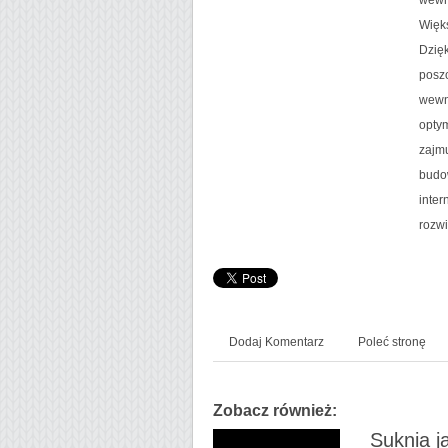
Więks
Dzię
poszc
wewn
optym
zajmu
budow
inter
rozwi
Dodaj Komentarz
Poleć stronę
Zobacz również:
Suknia j