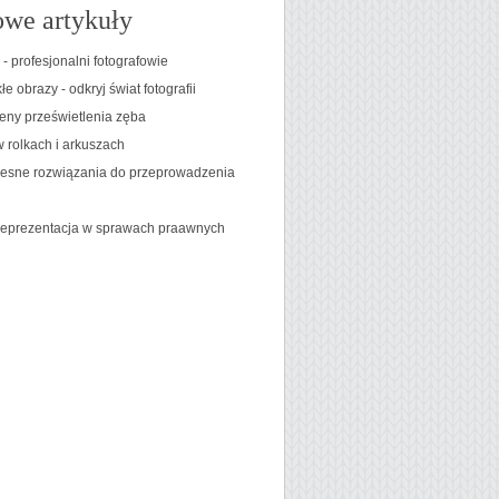
we artykuły
- profesjonalni fotografowie
e obrazy - odkryj świat fotografii
eny prześwietlenia zęba
w rolkach i arkuszach
sne rozwiązania do przeprowadzenia
eprezentacja w sprawach praawnych