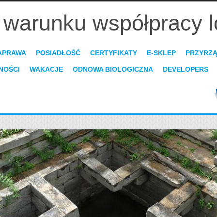
 warunku współpracy l
APRAWA
POSIADŁOŚĆ
CERTYFIKATY
E-SKLEP
PRZYRZ
NOŚCI
WAKACJE
ODNOWA BIOLOGICZNA
DEVELOPERS