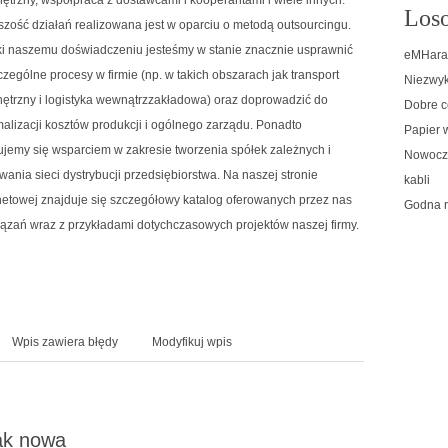
Loso
zość działań realizowana jest w oparciu o metodą outsourcingu.
ki naszemu doświadczeniu jesteśmy w stanie znacznie usprawnić
eMHara 
zególne procesy w firmie (np. w takich obszarach jak transport
Niezwykł
ętrzny i logistyka wewnątrzzakładowa) oraz doprowadzić do
Dobre c
alizacji kosztów produkcji i ogólnego zarządu. Ponadto
Papier 
jemy się wsparciem w zakresie tworzenia spółek zależnych i
Nowocze
ania sieci dystrybucji przedsiębiorstwa. Na naszej stronie
kabli
netowej znajduje się szczegółowy katalog oferowanych przez nas
Godna r
ązań wraz z przykładami dotychczasowych projektów naszej firmy.
Wpis zawiera błędy
Modyfikuj wpis
ak nowa