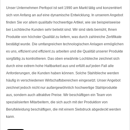
Unser Unternehmen Perfopol ist seit 1990 am Markt tätig und konzentriert
sich von Anfang an auf eine dynamische Entwicklung. In unserem Angebot
finden Sie vor allem qualitativ hochwertige Artikel, wie sie beispielsweise
bei Lochbleche Kunden sehr beliebt sind. Wir sind stets bemüht, Ihnen
Produkte von höchster Qualität zu liefern, was durch zahlreiche Zertifikate
bestätigt wurde. Die umfangreichen technologischen Anlagen ermöglichen
es uns, effizient und effizient zu arbeiten und die Qualität unserer Produkte
sorgfältig zu kontrollieren. Das oben erwähnte Lochbleche zeichnet sich
durch eine extrem hohe Haltbarkeit aus und erfüllt auf jeden Fall alle
Anforderungen, die Kunden haben können. Solche Stahlbleche werden
häufig in verschiedenen Wirtschaftsbereichen eingesetzt. Unser Angebot
zeichnet jedoch nicht nur außergewöhnlich hochwertige Stahlprodukte
aus, sondern auch attraktive Preise. Wir beschäftigen ein Team von
spezialisierten Mitarbeitern, die sich auch mit der Produktion von
Berufskleidung beschäftigen, die mit einem Siebdruck abgedeckt werden
kann.