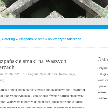
, Catering
»
Hiszpańskie smaki na Waszych talerzach
Osta
szpańskie smaki na Waszych
lerzach
Optymal
ne: 2019-03-28
::
Kategoria: Specjalności / Restauracje,
Usługi l
ring
Producen
Sprawdz
ańskie smaki na talerzach zawsze znajdziecie w Ole! Restaurant
Interne
ail Bar. W naszym lokalu znajdziecie również bardzo smakowity
Solidne
apas. Warszawa to bardzo duże miasto, gdzie codziennie ludzie
ukują prawdziwych wyzwań smakowych. Znajdziecie je właśnie w