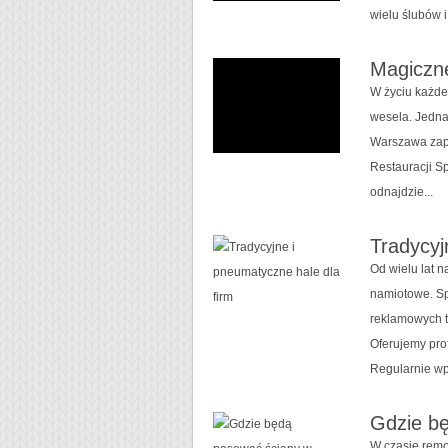
wielu ślubów i
Magiczn
W życiu każde
wesela. Jedna
Warszawa zap
Restauracji S
odnajdzie...
Tradycyj
Od wielu lat 
namiotowe. S
reklamowych t
Oferujemy pro
Regularnie wp
Gdzie b
W czasie remon