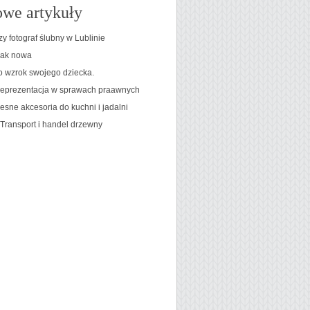
we artykuły
y fotograf ślubny w Lublinie
jak nowa
o wzrok swojego dziecka.
eprezentacja w sprawach praawnych
sne akcesoria do kuchni i jadalni
 Transport i handel drzewny