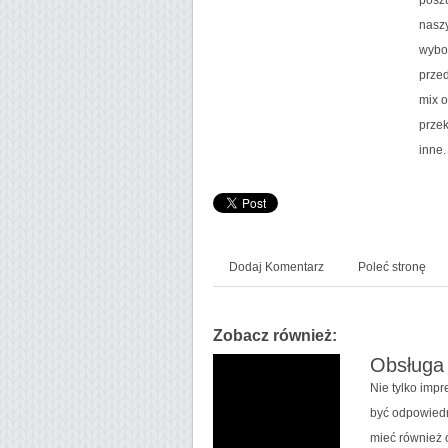
nasz
wybor
prze
mix o
przek
inne.
Dodaj Komentarz
Poleć stronę
Zobacz również:
Obsługa 
Nie tylko imp
być odpowiedn
mieć również 