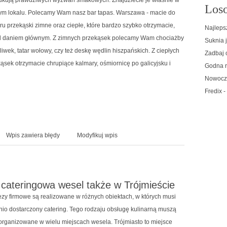
Loso
ym lokalu. Polecamy Wam nasz bar tapas. Warszawa - macie do
u przekąski zimne oraz ciepłe, które bardzo szybko otrzymacie,
Najlepsz
d daniem głównym. Z zimnych przekąsek polecamy Wam chociażby
Suknia 
liwek, tatar wołowy, czy też deskę wędlin hiszpańskich. Z ciepłych
Zadbaj 
ąsek otrzymacie chrupiące kalmary, ośmiornicę po galicyjsku i
Godna r
Nowocze
Fredix -
Wpis zawiera błędy
Modyfikuj wpis
cateringowa wesel także w Trójmieście
rezy firmowe są realizowane w różnych obiektach, w których musi
io dostarczony catering. Tego rodzaju obsługę kulinarną muszą
organizowane w wielu miejscach wesela. Trójmiasto to miejsce