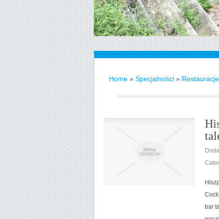
Home
»
Specjalności
»
Restauracje
Hi
ta
Doda
Cate
Hiszp
Cockt
bar t
posz