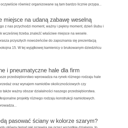
 oczywiście również organizowane są tam bardzo licznie przypa...
e miejsce na udaną zabawę weselną
go z nas przychodzi moment, ważny i piękny moment, dzień ślubu i
k wcześniej trzeba znaleźć właściwe miejsce na wesele.
rasza przyszłych nowożeńców do zapoznania się prezentacją
pokojna 15. W tej wyjątkowej kamienicy o brukowanym dziedzińcu
ne i pneumatyczne hale dla firm
nasze przedsiębiorstwo wprowadza na rynek różnego rodzaju hale
przedaż oraz wynajem namiotów okolicznościowych czy
o także ważny obszar działalności naszego przedsiębiorstwa.
fesjonalne projekty różnego rodzaju konstrukcji namiotowych.
rowadza...
ędą pasować ściany w kolorze szarym?
tu główny temat jaki przewija się przez wszystkie działania, to