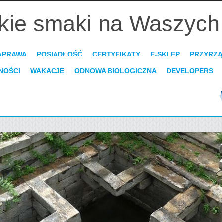
kie smaki na Waszych 
APRAWA
POSIADŁOŚĆ
CERTYFIKATY
E-SKLEP
PRZYRZ
NOŚCI
WAKACJE
ODNOWA BIOLOGICZNA
DEVELOPERS