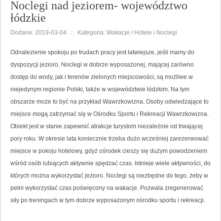
Noclegi nad jeziorem- województwo
łódzkie
Dodane: 2019-03-04
::
Kategoria: Wakacje / Hotele i Noclegi
Odnalezienie spokoju po trudach pracy jest łatwiejsze, jeśli mamy do
dyspozycji jezioro. Noclegi w dobrze wyposażonej, mającej zarówno
dostęp do wody, jak i terenów zielonych miejscowości, są możliwe w
niejedynym regionie Polski, także w województwie łódzkim. Na tym
obszarze może to być na przykład Wawrzkowizna. Osoby odwiedzające to
miejsce mogą zatrzymać się w Ośrodku Sportu i Rekreacji Wawrzkowizna.
Obiekt jest w stanie zapewnić atrakcje turystom niezależnie od trwającej
pory roku. W okresie lata koniecznie trzeba dużo wcześniej zarezerwować
miejsce w pokoju hotelowy, gdyż ośrodek cieszy się dużym powodzeniem
wśród osób lubiących aktywnie spędzać czas. Istnieje wiele aktywności, do
których można wykorzystać jezioro. Noclegi są niezbędne do tego, żeby w
pełni wykorzystać czas poświęcony na wakacje. Pozwala zregenerować
siły po treningach w tym dobrze wyposażonym ośrodku sportu i rekreacji.