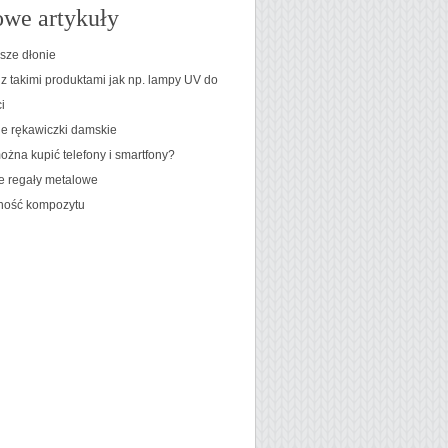
we artykuły
jsze dłonie
 z takimi produktami jak np. lampy UV do
i
e rękawiczki damskie
ożna kupić telefony i smartfony?
 regały metalowe
ność kompozytu