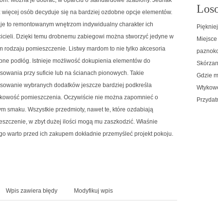
Loso
 więcej osób decyduje się na bardziej ozdobne opcje elementów.
je to remontowanym wnętrzom indywidualny charakter ich
Pięknie
icieli. Dzięki temu drobnemu zabiegowi można stworzyć jedyne w
Miejsce
 rodzaju pomieszczenie. Listwy mardom to nie tylko akcesoria
paznokc
bne podłóg. Istnieje możliwość dokupienia elementów do
Skórzan
sowania przy suficie lub na ścianach pionowych. Takie
Gdzie m
osowanie wybranych dodatków jeszcze bardziej podkreśla
Wtykowe
tkowość pomieszczenia. Oczywiście nie można zapomnieć o
Przydat
m smaku. Wszystkie przedmioty, nawet te, które ozdabiają
szczenie, w zbyt dużej ilości mogą mu zaszkodzić. Właśnie
go warto przed ich zakupem dokładnie przemyśleć projekt pokoju.
Wpis zawiera błędy
Modyfikuj wpis