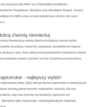
und passt auf alle Arten von Präsentationssystemen -
 moderner Projektoren, Monitore und interaktiver Boards. Unsere
oftware für IWB schule ist sehr beliebt bei Lehrern, die nach
 A...
dobrą chemią niemiecką
chemią niemiecką w swojej ofercie posiadamy szeroki wybór
roszków do prania, chemii do zmywarek, produktów do higieny
że słodyczy i kaw. Nasz sklep jest bezpośrednim importerem chemii
sze produkty możesz zamówić on line za pomocą naszej strony
tapicerskie - najlepszy wybór!
to internetowy sklep, który oferuje tkaniny tapicerskie w atrakcyjnych
damy szeroką gamę kolorów, materiałów i wzorów. Dla nas
są klienci, więc bez przerwy wychodzimy naprzeciw ich
 Oferujemy tylko wytrzymałe i wysokogatunkowe materiały.
lole...