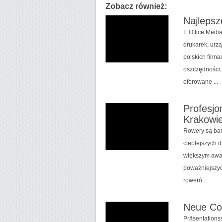
Zobacz również:
Najlepsz
E Office Media
drukarek, urz
polskich firm
oszczędności,
oferowane ...
Profesjo
Krakowi
Rowery są bar
cieplejszych 
większym awar
poważniejszyc
roweró...
Neue Co
Präsentations