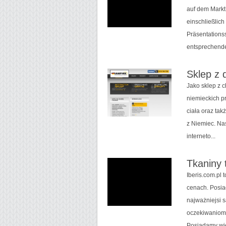
auf dem Markt 
einschließlich
Präsentationss
entsprechender
Sklep z 
Jako sklep z 
niemieckich p
ciała oraz tak
z Niemiec. Na
interneto...
Tkaniny 
Iberis.com.pl 
cenach. Posia
najważniejsi 
oczekiwaniom.
Posiadamy wie