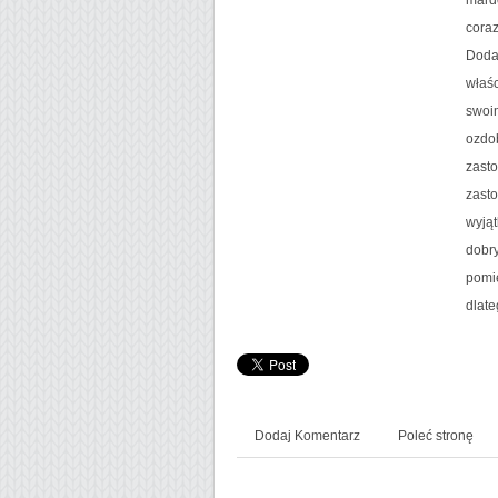
coraz
Doda
właśc
swoim
ozdo
zasto
zast
wyją
dobry
pomie
dlate
Dodaj Komentarz
Poleć stronę