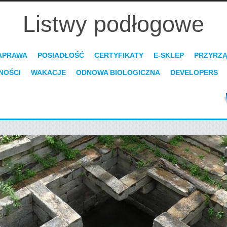
Listwy podłogowe
APRAWA
POSIADŁOŚĆ
CERTYFIKATY
E-SKLEP
PRZYRZ
NOŚCI
WAKACJE
ODNOWA BIOLOGICZNA
DEVELOPERS