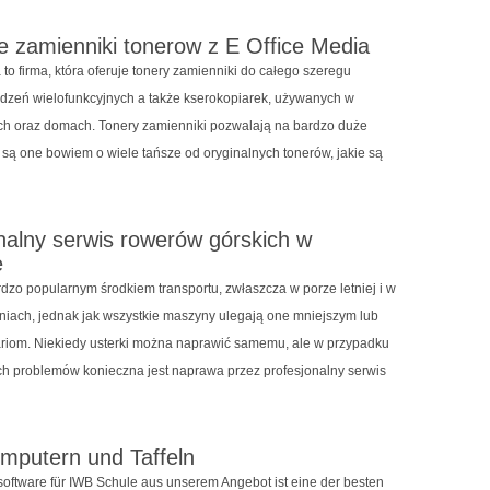
e zamienniki tonerow z E Office Media
 to firma, która oferuje tonery zamienniki do całego szeregu
ądzeń wielofunkcyjnych a także kserokopiarek, używanych w
ach oraz domach. Tonery zamienniki pozwalają na bardzo duże
 są one bowiem o wiele tańsze od oryginalnych tonerów, jakie są
nalny serwis rowerów górskich w
e
dzo popularnym środkiem transportu, zwłaszcza w porze letniej i w
dniach, jednak jak wszystkie maszyny ulegają one mniejszym lub
iom. Niekiedy usterki można naprawić samemu, ale w przypadku
h problemów konieczna jest naprawa przez profesjonalny serwis
mputern und Taffeln
software für IWB Schule aus unserem Angebot ist eine der besten