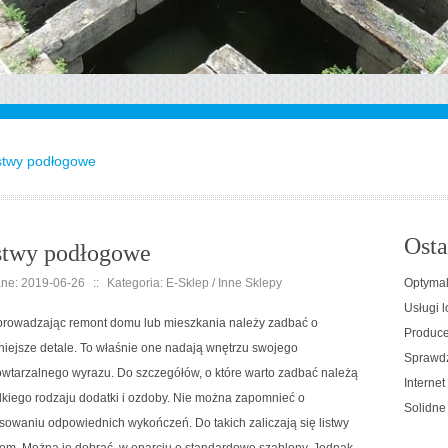
stwy podłogowe
Osta
stwy podłogowe
ne: 2019-06-26
::
Kategoria: E-Sklep / Inne Sklepy
Optymal
Usługi l
prowadzając remont domu lub mieszkania należy zadbać o
Producen
iejsze detale. To właśnie one nadają wnętrzu swojego
Sprawdz
owtarzalnego wyrazu. Do szczegółów, o które warto zadbać należą
Interne
kiego rodzaju dodatki i ozdoby. Nie można zapomnieć o
Solidne
owaniu odpowiednich wykończeń. Do takich zaliczają się listwy
om. Można je dobrać, w oparciu o standardowe szablony. Jednak