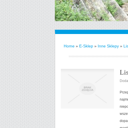
Home
»
E-Sklep
»
Inne Sklepy
»
Li
Li
Doda
Prze
najmn
niep
wszel
dopas
mard