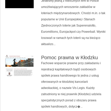
Jesteśmy jedną z nielicznych firm w Polsce
umożliwiających wnoszenie zakładów w
loteriach międzynarodowych. Chodzi m.in. o tak
popularne w Unii Europejskiej i Stanach
Zjednoczonych loterie jak Superenalotto,
Euromillions, Eurojackpot czy Powerball. Wyniki
losowań w ramach tych loterii są na bieżąco
aktualizo...
Pomoc prawna w Kłodzku
Fachowe wsparcie prawne przy zakładaniu i
rejestracji kapitałowych bądź osobowych
spółek prawa handlowego to jedna z usług
oferowanych w kłodzkiej kancelarii
adwokackiej, o nazwie Vis Legis. Każdy
zatrudniony w niej prawnik (Kłodzko) udziela
specjalistycznych porad z obszaru prawa
spółek handlowych, dotycz�...