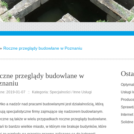
»
Roczne przeglądy budowlane w Poznaniu
Osta
czne przeglądy budowlane w
znaniu
Optymal
ne: 2019-01-07
::
Kategoria: Specjalności / Inne Usługi
Usługi l
Producen
ylko a nadzór nad pracami budowlanymi jest działalnością, którą
Sprawdz
zują specjalistyczne firmy zajmujące się nadzorem budowlanym.
Interne
eczne są także w wielu przypadkach roczne przeglądy budowlane.
Solidne
ń to bardzo wielkie miasto, w którym nie brakuje budynków, które
ei ze względu na przepisy prawne zaliczane są do kategorii