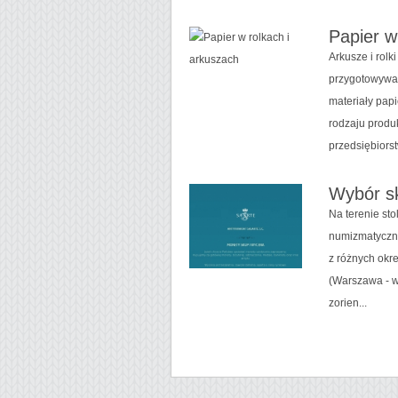
Papier w
Arkusze i rolk
przygotowywan
materiały pap
rodzaju produ
przedsiębiorstw
Wybór s
Na terenie st
numizmatyczny
z różnych okre
(Warszawa - w
zorien...