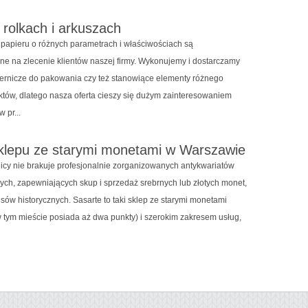
 rolkach i arkuszach
i papieru o różnych parametrach i właściwościach są
e na zlecenie klientów naszej firmy. Wykonujemy i dostarczamy
iernicze do pakowania czy też stanowiące elementy różnego
któw, dlatego nasza oferta cieszy się dużym zainteresowaniem
 pr...
klepu ze starymi monetami w Warszawie
olicy nie brakuje profesjonalnie zorganizowanych antykwariatów
ch, zapewniających skup i sprzedaż srebrnych lub złotych monet,
sów historycznych. Sasarte to taki sklep ze starymi monetami
 tym mieście posiada aż dwa punkty) i szerokim zakresem usług,