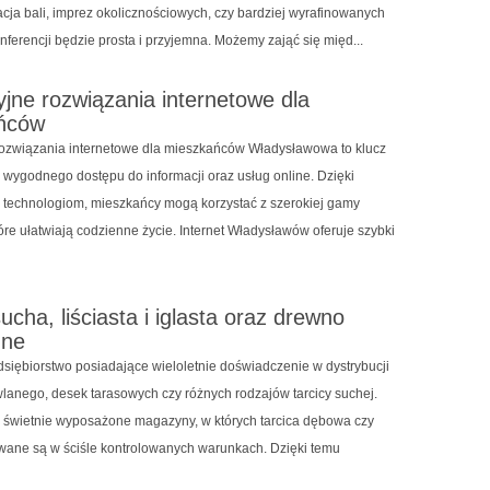
acja bali, imprez okolicznościowych, czy bardziej wyrafinowanych
nferencji będzie prosta i przyjemna. Możemy zająć się międ...
jne rozwiązania internetowe dla
ńców
ozwiązania internetowe dla mieszkańców Władysławowa to klucz
i wygodnego dostępu do informacji oraz usług online. Dzięki
echnologiom, mieszkańcy mogą korzystać z szerokiej gamy
óre ułatwiają codzienne życie. Internet Władysławów oferuje szybki
ucha, liściasta i iglasta oraz drewno
zne
dsiębiorstwo posiadające wieloletnie doświadczenie w dystrybucji
anego, desek tarasowych czy różnych rodzajów tarcicy suchej.
 świetnie wyposażone magazyny, w których tarcica dębowa czy
owane są w ściśle kontrolowanych warunkach. Dzięki temu