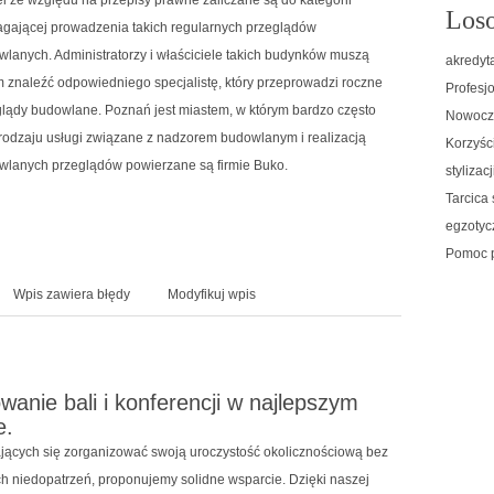
Loso
gającej prowadzenia takich regularnych przeglądów
lanych. Administratorzy i właściciele takich budynków muszą
akredyt
 znaleźć odpowiedniego specjalistę, który przeprowadzi roczne
Profesjo
glądy budowlane. Poznań jest miastem, w którym bardzo często
Nowocze
rodzaju usługi związane z nadzorem budowlanym i realizacją
Korzyśc
wlanych przeglądów powierzane są firmie Buko.
stylizacj
Tarcica 
egzotyc
Pomoc 
Wpis zawiera błędy
Modyfikuj wpis
wanie bali i konferencji w najlepszym
e.
ających się zorganizować swoją uroczystość okolicznościową bez
h niedopatrzeń, proponujemy solidne wsparcie. Dzięki naszej