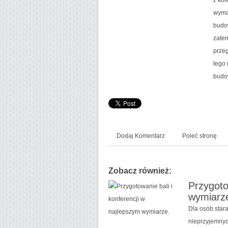
wyma
budow
zatem
prze
tego 
budo
Dodaj Komentarz
Poleć stronę
Zobacz również:
Przygoto
wymiarz
Dla osób star
nieprzyjemnyc