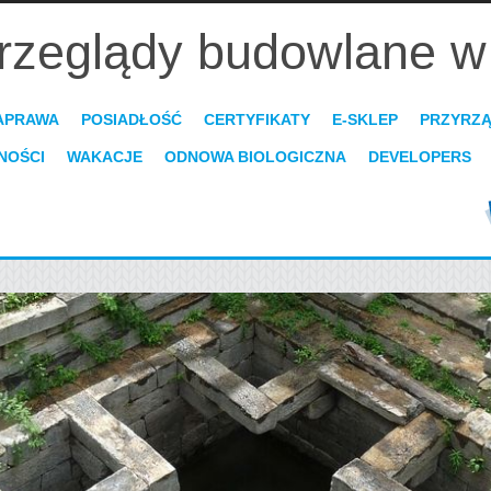
rzeglądy budowlane w
APRAWA
POSIADŁOŚĆ
CERTYFIKATY
E-SKLEP
PRZYRZ
NOŚCI
WAKACJE
ODNOWA BIOLOGICZNA
DEVELOPERS