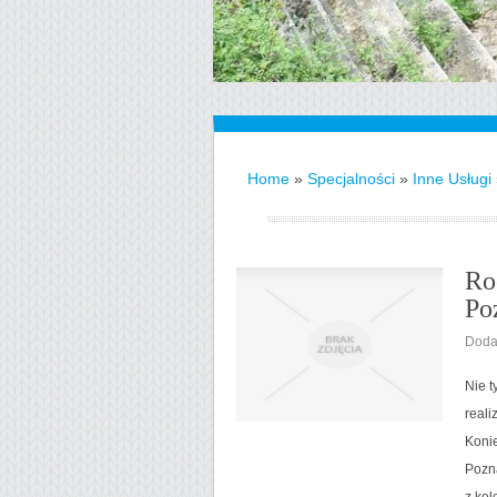
Home
»
Specjalności
»
Inne Usługi
Ro
Po
Doda
Nie t
reali
Koni
Pozna
z kol