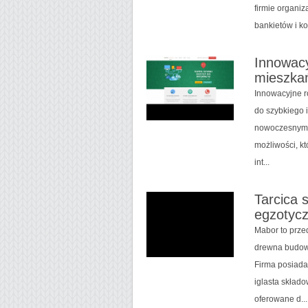
firmie organiz
bankietów i ko
Innowacy
mieszka
Innowacyjne r
do szybkiego 
nowoczesnym t
możliwości, kt
int...
Tarcica s
egzotyc
Mabor to prze
drewna budowl
Firma posiada
iglasta skład
oferowane d...